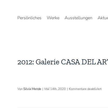
Zum
Inhalt
springen
Persönliches
Werke
Ausstellungen
Aktue
2012: Galerie CASA DEL AR
für
Von
Silvia Mende
|
Mai 14th, 2020
|
Kommentare deaktiviert
2012
Gale
CAS
DEL