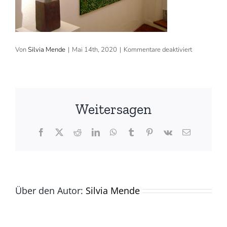
für
Von
Silvia Mende
|
Mai 14th, 2020
|
Kommentare deaktiviert
2012:
Galerie
CASA
DEL
ARTE,
Zürich
Weitersagen
Facebook
X
Reddit
LinkedIn
WhatsApp
Tumblr
Pinterest
Vk
E-
Mail
Über den Autor:
Silvia Mende