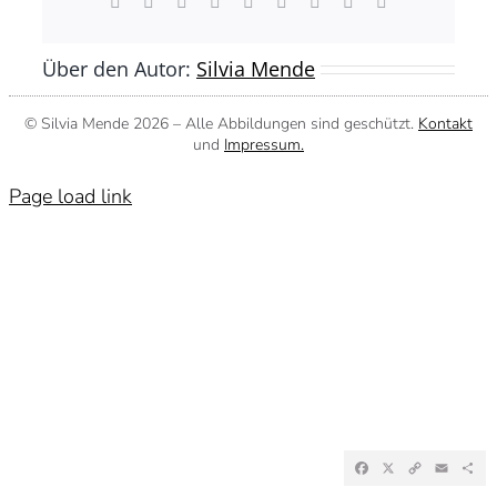
Facebook
X
Reddit
LinkedIn
WhatsApp
Tumblr
Pinterest
Vk
E-
Mail
Über den Autor:
Silvia Mende
© Silvia Mende
2026 – Alle Abbildungen sind geschützt.
Kontakt
und
Impressum.
Page load link
Facebook
X
Copy
Emai
Te
Link