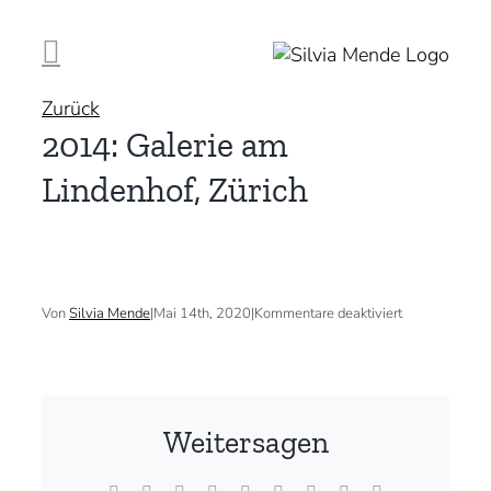
Zum
Inhalt
springen
Zurück
2014: Galerie am
Lindenhof, Zürich
für
Von
Silvia Mende
|
Mai 14th, 2020
|
Kommentare deaktiviert
2014:
Galerie
am
Lindenhof,
Zürich
Weitersagen