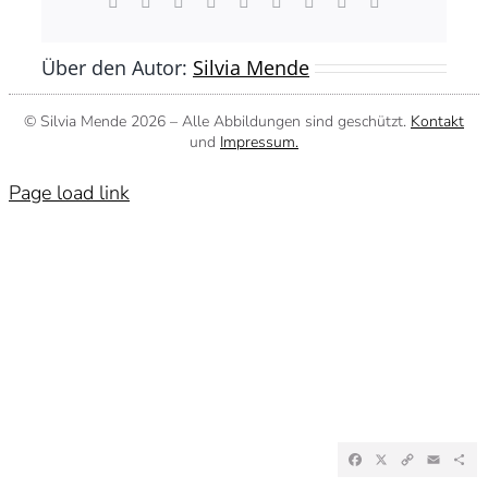
Facebook
X
Reddit
LinkedIn
WhatsApp
Tumblr
Pinterest
Vk
E-
Mail
Über den Autor:
Silvia Mende
© Silvia Mende
2026 – Alle Abbildungen sind geschützt.
Kontakt
und
Impressum.
Page load link
Facebook
X
Copy
Emai
Te
Link