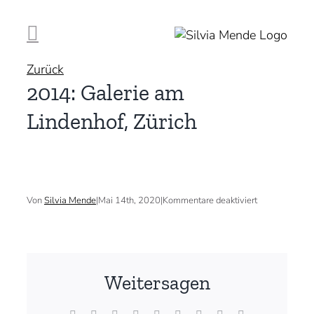
Zum
Inhalt
springen
Zurück
2014: Galerie am
Lindenhof, Zürich
für
Von
Silvia Mende
|
Mai 14th, 2020
|
Kommentare deaktiviert
2014:
Galerie
am
Lindenhof,
Zürich
Weitersagen