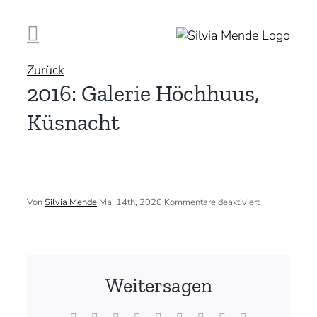
Zum
Inhalt
springen
Zurück
2016: Galerie Höchhuus,
Küsnacht
für
Von
Silvia Mende
|
Mai 14th, 2020
|
Kommentare deaktiviert
2016:
Galerie
Höchhuus,
Küsnacht
Weitersagen