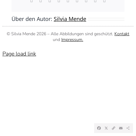
Facebook
X
Reddit
LinkedIn
WhatsApp
Tumblr
Pinterest
Vk
E-
Mail
Über den Autor:
Silvia Mende
© Silvia Mende
2026 – Alle Abbildungen sind geschützt.
Kontakt
und
Impressum.
Page load link
Facebook
X
Copy
Emai
Te
Link