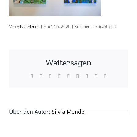
für
Von
Silvia Mende
|
Mai 14th, 2020
|
Kommentare deaktiviert
2018:
Galerie
Milchütte,
Zumikon
Weitersagen
Facebook
X
Reddit
LinkedIn
WhatsApp
Tumblr
Pinterest
Vk
E-
Mail
Über den Autor:
Silvia Mende