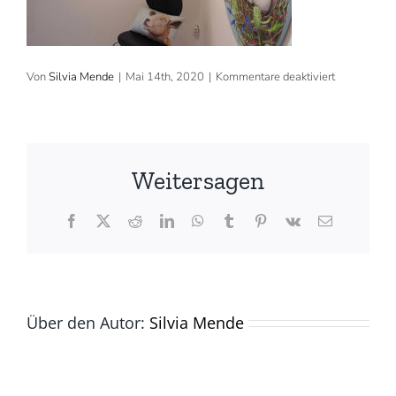
für
Von
Silvia Mende
|
Mai 14th, 2020
|
Kommentare deaktiviert
2018:
Galerie
Milchütte,
Zumikon
Weitersagen
Facebook
X
Reddit
LinkedIn
WhatsApp
Tumblr
Pinterest
Vk
E-
Mail
Über den Autor:
Silvia Mende