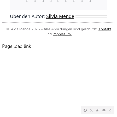
Facebook
X
Reddit
LinkedIn
WhatsApp
Tumblr
Pinterest
Vk
E-
Mail
Über den Autor:
Silvia Mende
© Silvia Mende
2026 – Alle Abbildungen sind geschützt.
Kontakt
und
Impressum.
Page load link
Facebook
X
Copy
Emai
Te
Link