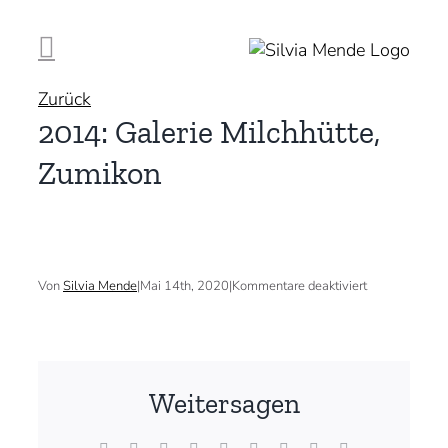
Zum
Inhalt
springen
Zurück
2014: Galerie Milchhütte,
Zumikon
für
Von
Silvia Mende
|
Mai 14th, 2020
|
Kommentare deaktiviert
2014:
Galerie
Milchhütte,
Zumikon
Weitersagen