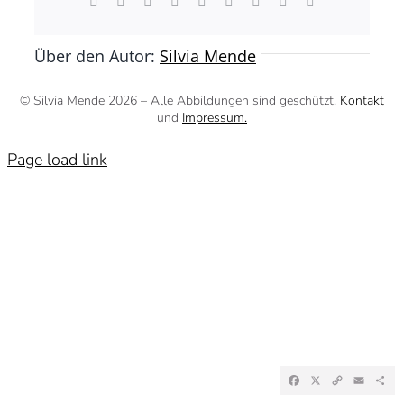
Facebook
X
Reddit
LinkedIn
WhatsApp
Tumblr
Pinterest
Vk
E-
Mail
Über den Autor:
Silvia Mende
© Silvia Mende
2026 – Alle Abbildungen sind geschützt.
Kontakt
und
Impressum.
Page load link
Facebook
X
Copy
Emai
Te
Link