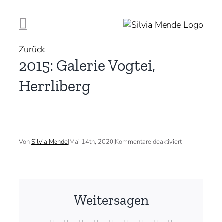
Zum
Inhalt
springen
Zurück
2015: Galerie Vogtei,
Herrliberg
für
Von
Silvia Mende
|
Mai 14th, 2020
|
Kommentare deaktiviert
2015:
Galerie
Vogtei,
Herrliberg
Weitersagen