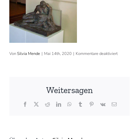
für
Von
Silvia Mende
|
Mai 14th, 2020
|
Kommentare deaktiviert
2011:
«Engiadina»,
Hotel
Engiadina,
Zuoz
Weitersagen
Facebook
X
Reddit
LinkedIn
WhatsApp
Tumblr
Pinterest
Vk
E-
Mail