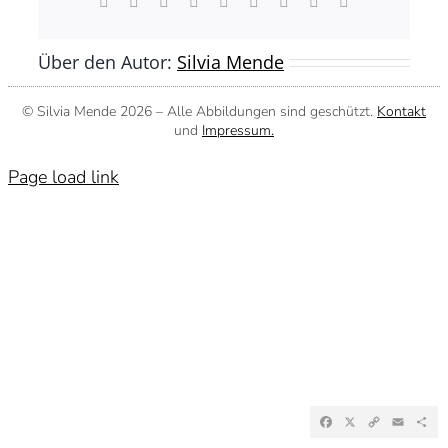
Facebook
X
Reddit
LinkedIn
WhatsApp
Tumblr
Pinterest
Vk
E-
Mail
Über den Autor:
Silvia Mende
© Silvia Mende
2026 – Alle Abbildungen sind geschützt.
Kontakt
und
Impressum.
Page load link
Facebook
X
Copy
Emai
Te
Link