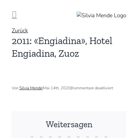
Zum
Inhalt
springen
Zurück
2011: «Engiadina», Hotel
Engiadina, Zuoz
für
Von
Silvia Mende
|
Mai 14th, 2020
|
Kommentare deaktiviert
2011:
«Engiadina»,
Hotel
Engiadina,
Zuoz
Weitersagen