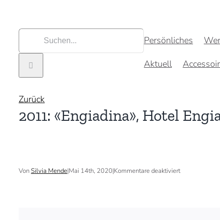
Zum
Inhalt
springen
Suche
Persönliches
Wer
nach:
Aktuell
Accessoi
Zurück
2011: «Engiadina», Hotel Engi
für
Von
Silvia Mende
|
Mai 14th, 2020
|
Kommentare deaktiviert
2011:
«Engiadina»,
Hotel
Engiadina,
Zuoz