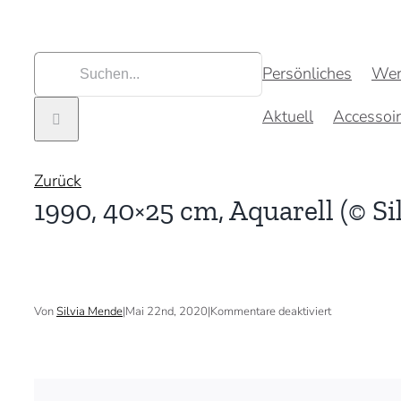
Zum
Inhalt
springen
Suche
Persönliches
Wer
nach:
Aktuell
Accessoi
Zurück
1990, 40×25 cm, Aquarell (© S
für
Von
Silvia Mende
|
Mai 22nd, 2020
|
Kommentare deaktiviert
1990,
40×25
cm,
Aquarell
(©