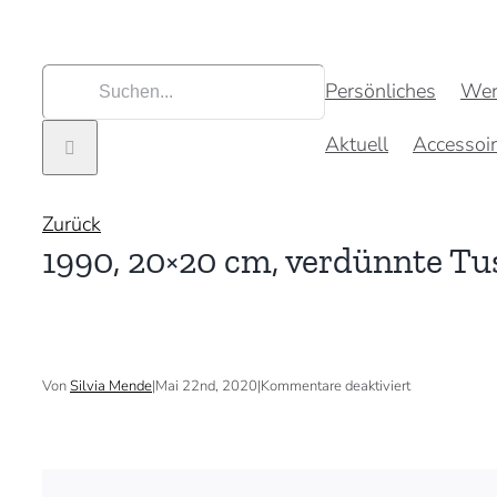
Zum
Inhalt
springen
Suche
Persönliches
Wer
nach:
Aktuell
Accessoi
Zurück
1990, 20×20 cm, verdünnte Tu
für
Von
Silvia Mende
|
Mai 22nd, 2020
|
Kommentare deaktiviert
1990,
20×20
cm,
verdünnte
Tusche